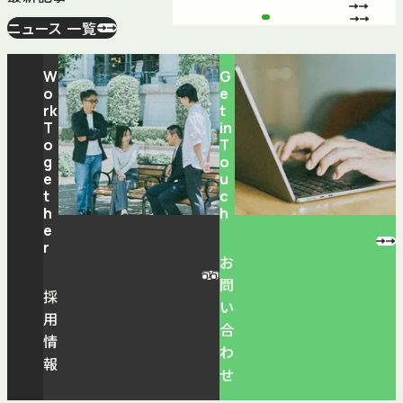
ニュース 一覧
W
G
o
e
rk
t
T
in
o
T
g
o
e
u
t
c
h
h
e
r
お
問
採
い
用
合
情
わ
報
せ