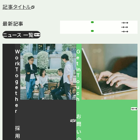
記事タイトル
最新記事
ニュース 一覧
W
G
o
e
rk
t
T
in
o
T
g
o
e
u
t
c
h
h
e
r
お
問
採
い
用
合