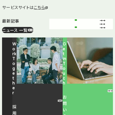
サービスサイトは
こちら
最新記事
ニュース 一覧
W
G
o
e
rk
t
T
in
o
T
g
o
e
u
t
c
h
h
e
r
お
問
採
い
用