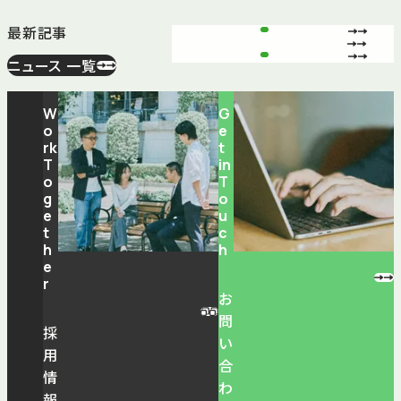
最新記事
ニュース 一覧
W
G
o
e
rk
t
T
in
o
T
g
o
e
u
t
c
h
h
e
r
お
問
採
い
用
合
情
わ
報