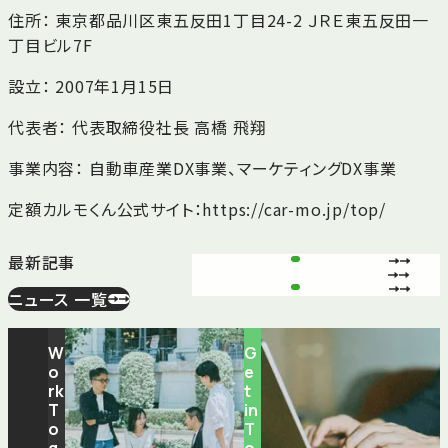
住所： 東京都品川区東五反田1丁目24-2 ＪＲＥ東五反田一
丁目ビル7F
設立： 2007年1月15日
代表者： 代表取締役社長 高橋 飛翔
事業内容： 自動車産業DX事業、マーケティングDX事業
定額カルモくん公式サイト：https://car-mo.jp/top/
最新記事
ニュース 一覧
W
G
o
e
rk
t
T
in
o
T
g
o