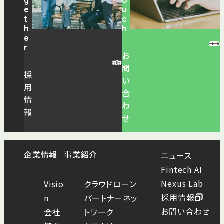
e
u
t
c
h
h
e
r
お
問
採
い
用
合
情
わ
報
せ
企業情報
事業紹介
ニュース
Fintech AI
Nexus Lab
Visio
クラウドローン
採用情報
n
パートナーネッ
お問い合わせ
会社
トワーク