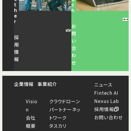
t
c
h
h
e
r
お
問
採
い
用
合
情
わ
報
せ
企業情報
事業紹介
ニュース
Fintech AI
Nexus Lab
Visio
クラウドローン
採用情報
n
パートナーネッ
お問い合わせ
会社
トワーク
概要
タスカリ