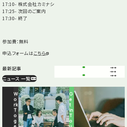
17:10- 株式会社カミナシ
17:25- 次回のご案内
17:30- 終了
参加費：無料
申込フォームは
こちら
最新記事
ニュース 一覧
W
G
o
e
rk
t
T
in
o
T
g
o
e
u